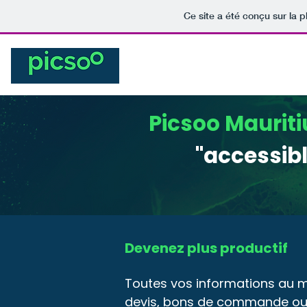
Ce site a été conçu sur la p
Accueil
Ge
Picsoo Maurit
"accessibl
Devenez plus productif
Toutes vos informations au mê
devis, bons de commande ou de