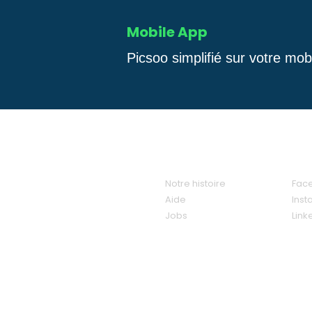
Mobile App
Picsoo simplifié sur votre mobi
Nous
Soc
Notre histoire
Fac
Aide
Ins
Jobs
Link