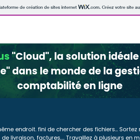
lateforme de création de sites internet
.com
. Créez votre site au
stion commerciale
Logiciel comptable
ius
"Cloud", la solution idéal
e" dans le monde de la gesti
comptabilité en ligne
me endroit. fini de chercher des fichiers... Sort
 livraison, factures,... Travaillez à plusieurs en