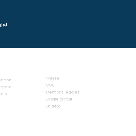
le!
ial
Liens
Presse
ebook
CGU
tagram
Mentions légales
edIn
Essaie gratuit
En détail