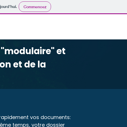
jourd'hui.
Commencez
Outsourcing
Plus
e "modulaire" et
on et de la
ez rapidement vos documents:
 même temps, votre dossier